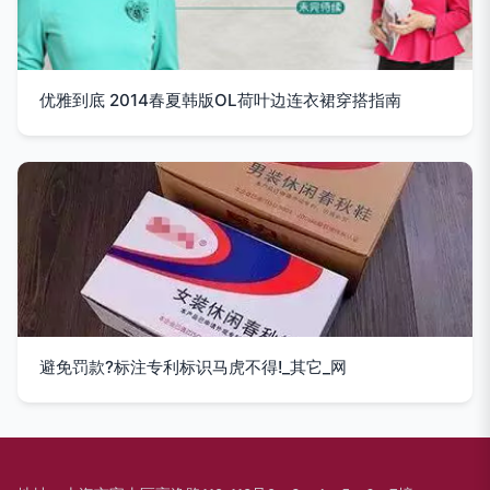
优雅到底 2014春夏韩版OL荷叶边连衣裙穿搭指南
避免罚款?标注专利标识马虎不得!_其它_网