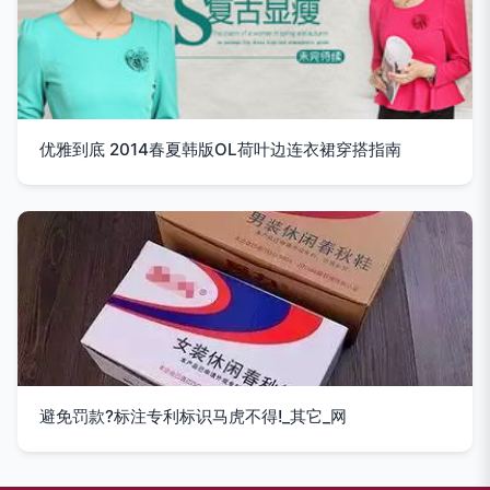
优雅到底 2014春夏韩版OL荷叶边连衣裙穿搭指南
避免罚款?标注专利标识马虎不得!_其它_网