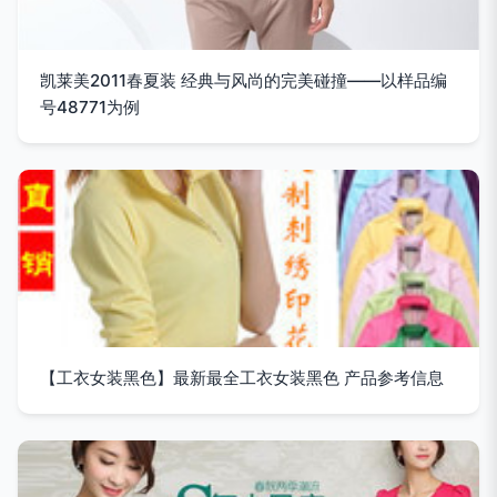
凯莱美2011春夏装 经典与风尚的完美碰撞——以样品编
号48771为例
【工衣女装黑色】最新最全工衣女装黑色 产品参考信息