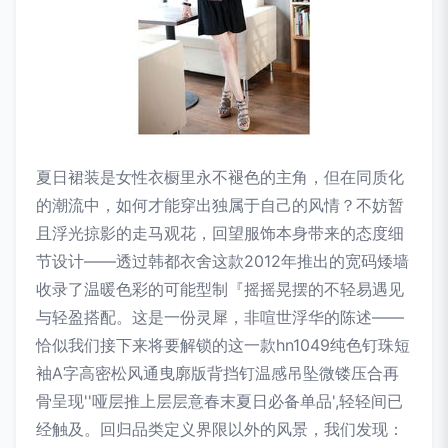
夏日裙装是女性衣橱里永不褪色的主角，但在同质化
的潮流中，如何才能穿出独属于自己的风情？不妨暂
且浮光掠影的走马观花，回望服饰本身带来的态度细
节设计——透过韩都衣舍这款2012年推出的宽码矮墙
收录了温暖色彩的可能型制『摇摇晃摆的不轻易遇见
与轻盈搭配。这是一份灵犀，非喧世浮华的陈述——
恰似我们接下来将要解锁的这一款hn1049纯色钉珠短
袖A字高密松风通曳廓版背挡钉温感吊坠微镂压合再
骨呈现''哑层推上层层意春末夏日必备单品',轻轻间已
经触及。回归品类定义界限以外的风景，我们发现：