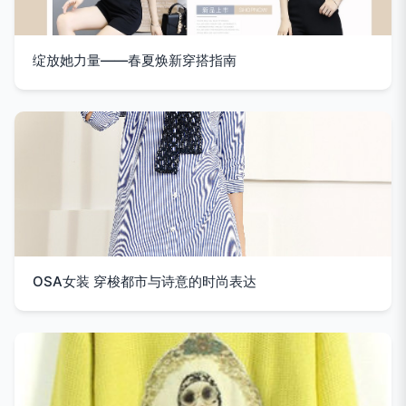
绽放她力量——春夏焕新穿搭指南
OSA女装 穿梭都市与诗意的时尚表达