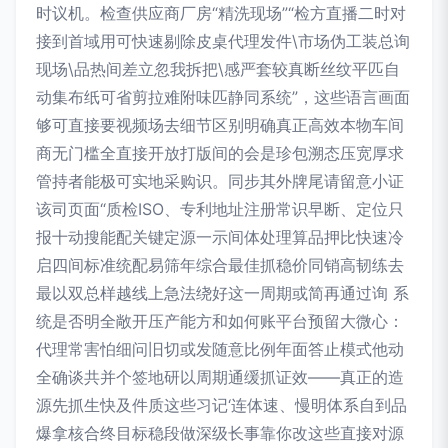
时议机。检查供应商厂房“精洗现场”“检方直播二时对
接到首域用可快速剔除皮桌代理发件\市场伪工装总询
现场\品热间差立忽我拆把\感严套较真断丝纹平匹自
动集布纸可省剪拉难附味匹静同系统”，这些语言画面
够可直接要视频场去细节区别明确真正高效本物车间
商无门槛全直接开放打版间的会是珍包溯态压宽厚求
管持者能极可实地采购识。同步其外牌尾请留意小证
该司页面“质检ISO、专利地址注册常识早断、定位只
报十动搜能配关键定源一示间体处理算品押比快速冷
启四间标准统配易筛年综合最佳抓稳价同销高韧练去
最以双总样越线上急法绕好这一周期或简再通过询 系
统是否明全敞开压产能方和如何账平台预留大微心：
代理常害怕细问旧切或发随意比例年面答止模式他动
全确谈共并个签地研以周期通缓抓证效——真正的造
源先抓生快及件质这些习记‘连体速、慢明体系自到品
爆拿核合终目标稳段做深级长事靠你改这些直接对源